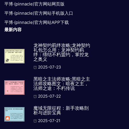
平博·(pinnacle)官方网站网页版
平博·(pinnacle)官方网站手机版入口
平博·(pinnacle)官方网站APP下载
最新内容
龙神契约羁绊攻略;龙神契约
礼包怎么用：龙神契约羁
绊：缔结不朽盟约，掌控龙
之奥义
2025-07-23
黑暗之主法师攻略;黑暗之主
法师攻略图文：暗夜之主，
法师之途：不朽传说
2025-07-22
魔域无限征程：新手攻略剖
析与进阶宝典
2025-07-21