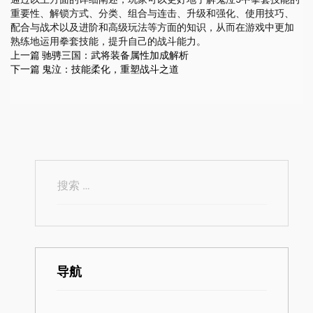
重要性、解锁方式、分类、组合与连击、升级和强化、使用技巧、
配合与战术以及进阶和高级玩法等方面的知识，从而在游戏中更加
熟练地运用拳套技能，提升自己的战斗能力。
上一篇
驰骋三国：武将装备属性加成解析
下一篇
鬼泣：技能柔化，重塑战斗之道
导航