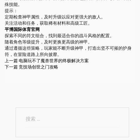
殊技能。
提示：
定期检查神甲属性，及时升级以应对更强大的敌人。
关注活动和任务，获取稀有材料和高级工匠。
平博国际体育官网
探索不同的符文组合，找到最适合你的战斗风格的配置。
随着角色等级提升，及时更换更高级的神甲。
通过遵循这些策略，玩家能不断升级神甲，打造出坚不可摧的护身
符，在冒险道路上所向披靡。
上一篇
电脑玩不了魔兽世界的终极解决方案
下一篇
竞技场创世之门攻略